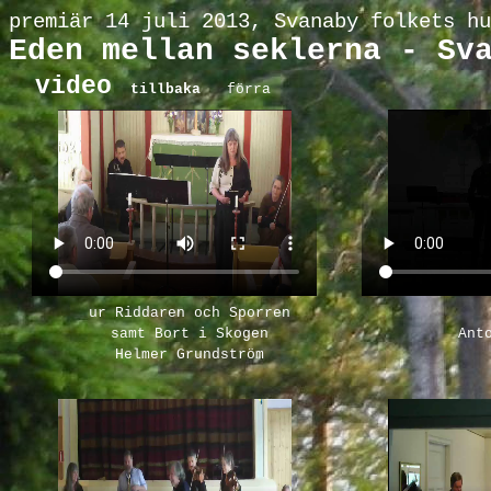
premiär
14
juli 2013,
Svanaby folkets hu
Eden mellan seklerna -
Sv
video
tillbaka
förra
ur Riddaren och Sporren
samt Bort i Skogen
Ant
Helmer Grundström