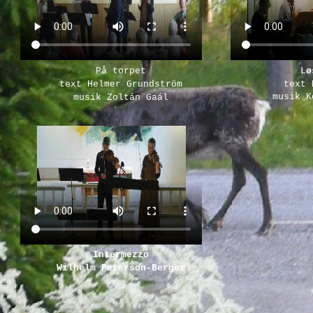
På torpet
L
ø
text Helmer Grundström
text 
musik K
musik Zoltán Gaál
Intermezzo
Wilhelm Peterson-Berger