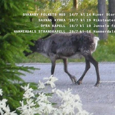
SVANABY FOLKETS HUS
14/7 kl
14
River Sto
SAXNÄS KYRKA
15/7 kl
19
Riksteate
ÖFRA KAPELL
16/7
kl 19
Junsele fö
HAMMERDALS STRANDKAPELL
20/7
kl 18
Hammerdals