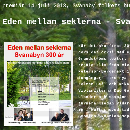
premiär
14
juli 2013,
Svanaby folkets hu
Eden mellan seklerna -
Sv
N
är det ska firas 30
görs det också med e
Grundströms texter.
rejäla kliv från Viv
Peterson-Bergerskt 1
tongångar - t
re nya 
Zoltán Gaál och Mika
Violinisterna Duo Ge
Ulander och saxofoni
turnerar sedan vidar
in i kulturhuvudsta
Stories, Norrlandsop