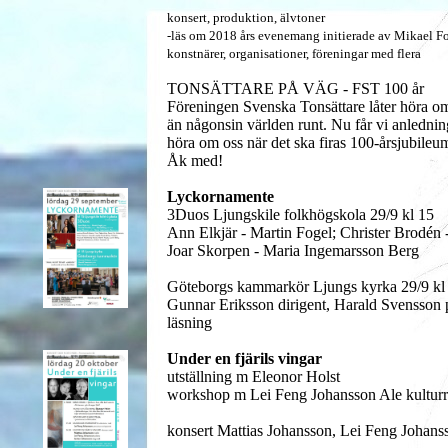
konsert, produktion, älvtoner
-läs om 2018 års evenemang initierade av Mikael F
konstnärer, organisationer, föreningar med flera
TONSÄTTARE PÅ VÄG - FST 100 år
Föreningen Svenska Tonsättare låter höra o
än någonsin världen runt. Nu får vi anledning
höra om oss när det ska
firas 100-årsjubile
Åk med!
Lyckornamente
3Duos Ljungskile folkhögskola 29/9 kl 15
Ann Elkjär - Martin Fogel; Christer Brodén 
Joar Skorpen - Maria Ingemarsson Berg
Göteborgs kammarkör Ljungs kyrka 29/9 kl
Gunnar Eriksson dirigent, Harald Svensson
läsning
Under en fjärils vingar
utställning m Eleonor Holst
workshop m Lei Feng Johansson Ale kulturr
konsert Mattias Johansson, Lei Feng Johans